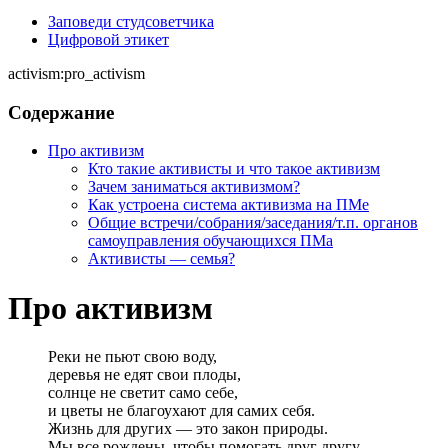
Заповеди студсоветчика
Цифровой этикет
activism:pro_activism
Содержание
Про активизм
Кто такие активисты и что такое активизм
Зачем заниматься активизмом?
Как устроена система активизма на ПМе
Общие встречи/собрания/заседания/т.п. органов
самоуправления обучающихся ПМа
Активисты — семья?
Про активизм
Реки не пьют свою воду,
деревья не едят свои плоды,
солнце не светит само себе,
и цветы не благоухают для самих себя.
Жизнь для других — это закон природы.
Мы все рождены, чтобы помогать друг другу.