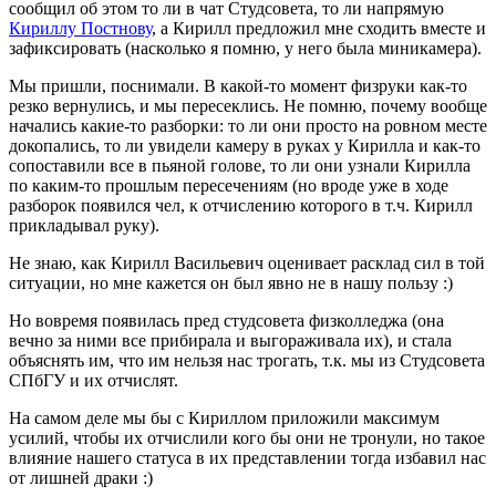
сообщил об этом то ли в чат Студсовета, то ли напрямую
Кириллу Постнову
, а Кирилл предложил мне сходить вместе и
зафиксировать (насколько я помню, у него была миникамера).
Мы пришли, поснимали. В какой-то момент физруки как-то
резко вернулись, и мы пересеклись. Не помню, почему вообще
начались какие-то разборки: то ли они просто на ровном месте
докопались, то ли увидели камеру в руках у Кирилла и как-то
сопоставили все в пьяной голове, то ли они узнали Кирилла
по каким-то прошлым пересечениям (но вроде уже в ходе
разборок появился чел, к отчислению которого в т.ч. Кирилл
прикладывал руку).
Не знаю, как Кирилл Васильевич оценивает расклад сил в той
ситуации, но мне кажется он был явно не в нашу пользу :)
Но вовремя появилась пред студсовета физколледжа (она
вечно за ними все прибирала и выгораживала их), и стала
объяснять им, что им нельзя нас трогать, т.к. мы из Студсовета
СПбГУ и их отчислят.
На самом деле мы бы с Кириллом приложили максимум
усилий, чтобы их отчислили кого бы они не тронули, но такое
влияние нашего статуса в их представлении тогда избавил нас
от лишней драки :)