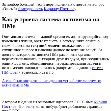
За подбор большей части перечисленных ответов на вопрос
«Зачем?»
благодраность
Кириллу Постнову
.
Как устроена система активизма на
ПМе
Описанная система — живой организм, адаптирующийся под
изменения жизни, обстоятельств. Поэтому ниже описано
сложившееся
на текущий момент
положение, а не
спущенное с небес и навечно данное положение вещей. За
долгую историю активизма ПМа различные органы
переименовывались, выходили друг из друга, присоединялись
один к другому, объединялись, перераспределяли задачи и
полномочия, ликвидировались (например, редакция
газеты
ПМ-Open
), возрождались и пр.
А еще были когда-то такие идеи по устройству «системы»
активизма ПМа
Автором и одним из основных идеологов ЕССС был
Кирилл
Постнов
. По
плану
когда-нибудь будет добавлена страница
про ЕССС.