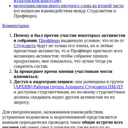
Кураторским корпусом
);
видеотрансляция моего вводного слова ко второй части
(по вопросам взаимодействия между Студсоветом и
Профбюро).
Комментарии
Почему я был против участия некоторых активистов
в собрании
:
Профбюро
выдвинуло условие, что если от
Студсовета
будут не только его члены, но и любые
причастные активисты, то и Профбюро пригласит всех
желающих активистов; чтобы собрание прошло
продуктивно, мне показалось, что лучше тогда уж
сократить состав;
За прошедшее время мнения участников могли
измениться
;
Доступ к видеотрансляциям
: они размещены в группе
[АРХИВ] Рабочая группа Аппарата Студсовета ПМ-ПУ
и доступны студсоветчикам, но по-моему студсоветчики
должны скидывать видео другим активистам по их
запросу.
Для синхронизации, налаживания взаимодействия,
устранения недомолвок и недопониманий представляется
важным периодически проводить такие
общие встречи всех
органов
(мб имеет смысл привлекать также кого-то из