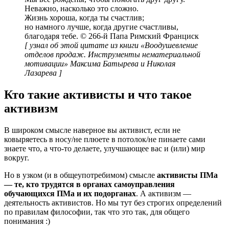
Неважно, насколько это сложно.
Жизнь хороша, когда ты счастлив;
но намного лучше, когда другие счастливы,
благодаря тебе. © 266-й Папа Римский Франциск
[ узнал об этой цитате из книги «Воодушевление
отделов продаж. Инструменты нематериальной
мотивации» Максима Батырева и Николая
Лазарева ]
Кто такие активисты и что такое
активизм
В широком смысле наверное вы активист, если не
ковыряетесь в носу/не плюете в потолок/не пинаете сами
знаете что, а что-то делаете, улучшающее вас и (или) мир
вокруг.
Но в узком (и в общеупотребимом) смысле
активисты ПМа
— те, кто трудятся в органах самоуправления
обучающихся ПМа и их подорганах
. А активизм —
деятельность активистов. Но мы тут без строгих определений
по правилам философии, так что это так, для общего
понимания :)