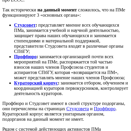
Так исторически
на данный момент
сложилось, что на ПМе
функционируют 3 «основных органа»:
Студсовет
:
представляет мнение всех обучающихся
ПМа, занимается учебной и научной деятельностью,
защищает права наших обучающихся и занимается
стипендиями и материальной поддержкой,
представители Студсовета входят в различные органы
СПбГУ;
Профбюро
:
занимается организацией почти всех
мероприятий на ПМе, распоряжается той частью
взносов наших членов Профсоюза студентов и
аспирантов СПбГУ, которая «возвращается на ПМ»,
может представлять мнение наших членов Профсоюза;
Кураторский корпус
:
занимается отбором, обучением и
координацией кураторов первокурсников, контролирует
деятельность кураторов.
Профбюро и Студсовет имеют в своей структуре подорганы,
они перечислены на страницах
Студсовета
и
Профбюро
.
Кураторский корпус является унитарным органом,
подорганов на данный момент не имеет.
Рядом с системой действующих активистов ПМа