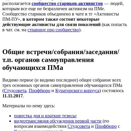
располагается
сообщество стариков-активистов
— людей,
которым все еще не безразличен активизм на ПМе.
Сообщество стариков объединено в чате в тг «Активисты
ПМ-ПУ»,
в котором также состоят некоторые
действующие активисты для связи поколений
(как попасть
в чат. см. на
странице про сообщество
).
Общие встречи/собрания/заседания/
т.п. органов самоуправления
обучающихся ПМа
Видимо первое (и видимо последнее) общее собрание всех
трех основных органов самоуправления обучающихся ПМа
(
Студсовета
,
Профбюро
и
Кураторского корпуса
) состоялось
11.11.2017
.
Материалы по нему здесь:
повестка дня и краткие тезисы
;
видеотрансляция обсуждения первой части
(по
вопросам взаимодействия
Студсовета
и
Профбюро
с