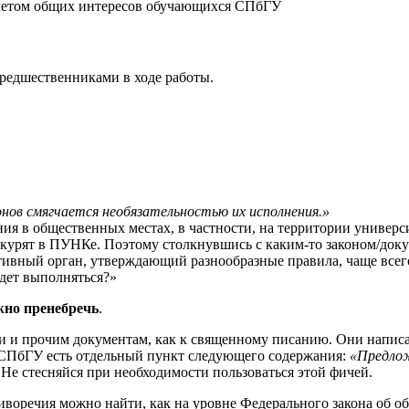
 учетом общих интересов обучающихся СПбГУ
редшественниками в ходе работы.
нов смягчается необязательностью их исполнения.»
ния в общественных местах, в частности, на территории универси
в, курят в ПУНКе. Поэтому столкнувшись с каким-то законом/док
ктивный орган, утверждающий разнообразные правила, чаще всего
удет выполняться?»
жно пренебречь
.
ами и прочим документам, как к священному писанию. Они нап
по СПбГУ есть отдельный пункт следующего содержания:
«Предлож
. Не стесняйся при необходимости пользоваться этой фичей.
иворечия можно найти, как на уровне Федерального закона об об