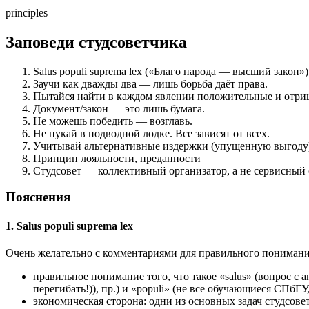
principles
Заповеди студсоветчика
Salus populi suprema lex («Благо народа — высший закон»)
Заучи как дважды два — лишь борьба даёт права.
Пытайся найти в каждом явлении положительные и отри
Документ/закон — это лишь бумага.
Не можешь победить — возглавь.
Не пукай в подводной лодке. Все зависят от всех.
Учитывай альтернативные издержки (упущенную выгоду
Принцип лояльности, преданности
Студсовет — коллективный организатор, а не сервисный 
Пояснения
1. Salus populi suprema lex
Очень желательно с комментариями для правильного понимания
правильное понимание того, что такое «salus» (вопрос с 
перегибать!)), пр.) и «populi» (не все обучающиеся СПб
экономическая сторона: одни из основных задач студсов