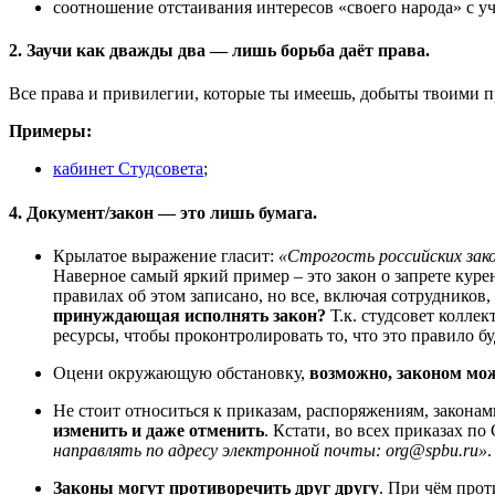
соотношение отстаивания интересов «своего народа» с
2. Заучи как дважды два — лишь борьба даёт права.
Все права и привилегии, которые ты имеешь, добыты твоими п
Примеры:
кабинет Студсовета
;
4. Документ/закон — это лишь бумага.
Крылатое выражение гласит:
«Строгость российских зако
Наверное самый яркий пример – это закон о запрете куре
правилах об этом записано, но все, включая сотруднико
принуждающая исполнять закон?
Т.к. студсовет колле
ресурсы, чтобы проконтролировать то, что это правило б
Оцени окружающую обстановку,
возможно, законом мо
Не стоит относиться к приказам, распоряжениям, закон
изменить и даже отменить
. Кстати, во всех приказах 
направлять по адресу электронной почты: org@spbu.ru»
Законы могут противоречить друг другу
. При чём прот