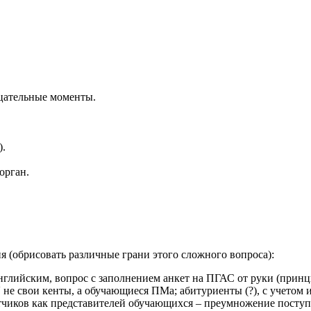
цательные моменты.
).
орган.
 (обрисовать различные грани этого сложного вопроса):
английским, вопрос с заполнением анкет на ПГАС от руки (принц
ГУ, не свои кенты, а обучающиеся ПМа; абитуриенты (?), с учет
етчиков как представителей обучающихся – преумножение посту