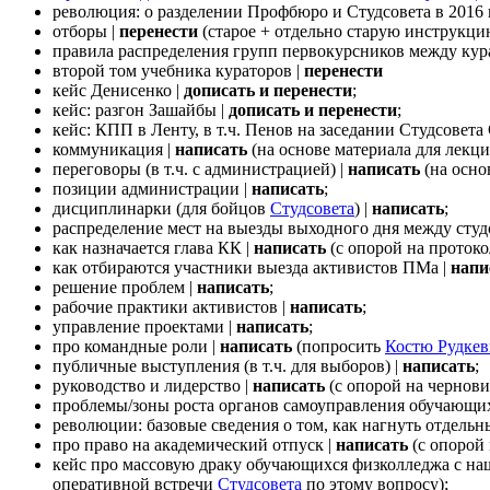
революция: о разделении Профбюро и Студсовета в 2016 
отборы |
перенести
(старое + отдельно старую инструкци
правила распределения групп первокурсников между кур
второй том учебника кураторов |
перенести
кейс Денисенко |
дописать и перенести
;
кейс: разгон Зашайбы |
дописать и перенести
;
кейс: КПП в Ленту, в т.ч. Пенов на заседании Студсовет
коммуникация |
написать
(на основе материала для лекци
переговоры (в т.ч. с администрацией) |
написать
(на осно
позиции администрации |
написать
;
дисциплинарки (для бойцов
Студсовета
) |
написать
;
распределение мест на выезды выходного дня между студ
как назначается глава КК |
написать
(с опорой на проток
как отбираются участники выезда активистов ПМа |
напи
решение проблем |
написать
;
рабочие практики активистов |
написать
;
управление проектами |
написать
;
про командные роли |
написать
(попросить
Костю Рудкев
публичные выступления (в т.ч. для выборов) |
написать
;
руководство и лидерство |
написать
(с опорой на чернови
проблемы/зоны роста органов самоуправления обучающи
революции: базовые сведения о том, как нагнуть отдельн
про право на академический отпуск |
написать
(с опорой
кейс про массовую драку обучающихся физколледжа с н
оперативной встречи
Студсовета
по этому вопросу);