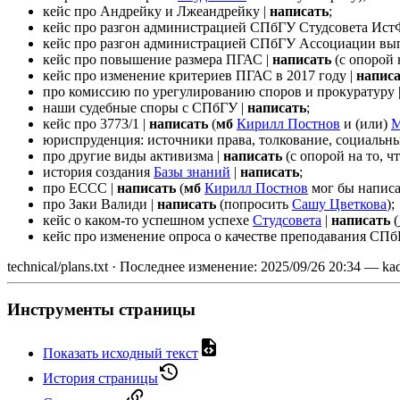
кейс про Андрейку и Лжеандрейку |
написать
;
кейс про разгон администрацией СПбГУ Студсовета Ист
кейс про разгон администрацией СПбГУ Ассоциации вы
кейс про повышение размера ПГАС |
написать
(с опорой 
кейс про изменение критериев ПГАС в 2017 году |
напис
про комиссию по урегулированию споров и прокуратуру 
наши судебные споры с СПбГУ |
написать
;
кейс про 3773/1 |
написать
(
мб
Кирилл Постнов
и (или)
М
юриспруденция: источники права, толкование, социальны
про другие виды активизма |
написать
(с опорой на то, ч
история создания
Базы знаний
|
написать
;
про ЕССС |
написать
(
мб
Кирилл Постнов
мог бы написа
про Заки Валиди |
написать
(попросить
Сашу Цветкова
);
кейс о каком-то успешном успехе
Студсовета
|
написать
(
кейс про изменение опроса о качестве преподавания СПб
technical/plans.txt
· Последнее изменение:
2025/09/26 20:34
—
ka
Инструменты страницы
Показать исходный текст
История страницы