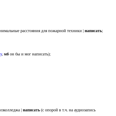
минимальные расстояния для пожарной техники |
написать
;
у
,
мб
он бы и мог написать);
изколледжа |
написать
(с опорой в т.ч. на аудиозапись