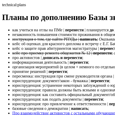
technical:plans
Планы по дополнению Базы з
как учиться на отлы на ПМе |
перенести
| планируется
до
незаконность повышения стоимости проживания в общежит
инструкция о том, где найти РПУДы |
написать
;
Оказывае
кейс об оценках для красного диплома и встречу с Е.Г. Б
кейс о защите прав абитуриентов магистратуры |
перенес
кейс про приемку ремонта общежития № 12 |
перенести
;
про активистов |
дописать и перенести
;
информационная деятельность |
перенести
;
организация мероприятий (в целом + немного по отдель
принятие решений |
перенести
;
пересменка: инструкция при смене руководителя органа |
юриспруденция: документ/закон - бумажка |
перенести
;
юриспруденция: устранение некоторых заблуждений о ю
юриспруденция: правила должны быть ясными и однозн
юриспруденция: как составить официальный документ/о
юриспруденция: как подать документы |
перенести
;
юриспруденция: про привлечение к ответственности |
пе
базовые сведения о демократии |
написать
;
Про взаимодействие активистов с остальными обучающ