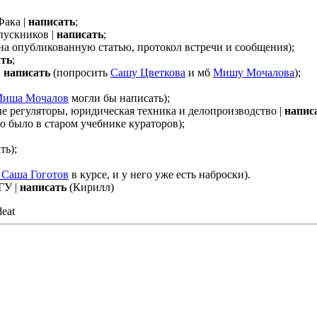
Фака |
написать
;
пускников |
написать
;
на опубликованную статью, протокол встречи и сообщения);
ать
;
|
написать
(попросить
Сашу Цветкова
и мб
Мишу Мочалова
);
иша Мочалов
могли бы написать);
е регуляторы, юридическая техника и делопроизводство |
напис
то было в старом учебнике кураторов);
ть);
Саша Гоготов
в курсе, и у него уже есть наброски).
ГУ |
написать
(Кирилл)
deat