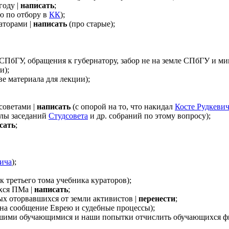
году |
написать
;
ю по отбору в
КК
);
аторами |
написать
(про старые);
а СПбГУ, обращения к губернатору, забор не на земле СПбГУ и 
и);
ве материала для лекции);
советами |
написать
(с опорой на то, что накидал
Косте Рудкевич
олы заседаний
Студсовета
и др. собраний по этому вопросу);
сать
;
ича
);
к третьего тома учебника кураторов);
хся ПМа |
написать
;
ых оторвавшихся от земли активистов |
перенести
;
 на сообщение Еврею и судебные процессы);
ашими обучающимися и наши попытки отчислить обучающихся ф