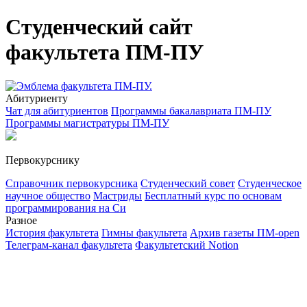
Студенческий сайт
факультета ПМ-ПУ
Абитуриенту
Чат для абитуриентов
Программы бакалавриата ПМ-ПУ
Программы магистратуры ПМ-ПУ
Первокурснику
Справочник первокурсника
Студенческий совет
Студенческое
научное общество
Мастриды
Бесплатный курс по основам
программирования на Си
Разное
История факультета
Гимны факультета
Архив газеты ПМ-open
Телеграм-канал факультета
Факультетский Notion